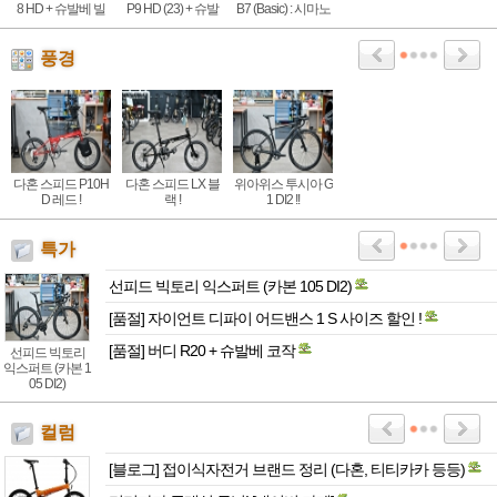
8 HD + 슈발베 빌
P9 HD (23) + 슈발
B7 (Basic) : 시마노
리봉커 : 15년이 지
베 마라톤레이서
7단 기어, 알루미늄
나고 다시
(경량 튜닝)
기본형 접이식자전
거
풍경
다혼 스피드 P10H
다혼 스피드 LX 블
위아위스 투시아 G
D 레드 !
랙 !
1 DI2 !!
특가
선피드 빅토리 익스퍼트 (카본 105 DI2)
[품절] 자이언트 디파이 어드밴스 1 S 사이즈 할인 !
[품절] 버디 R20 + 슈발베 코작
선피드 빅토리
익스퍼트 (카본 1
05 DI2)
컬럼
[블로그] 접이식자전거 브랜드 정리 (다혼, 티티카카 등등)