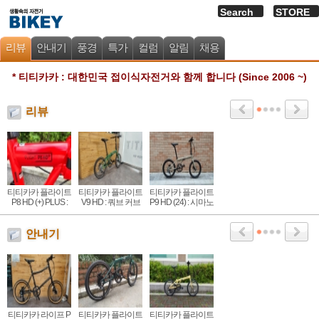
Search
STORE
리뷰
안내기
풍경
특가
컬럼
알림
채용
* 티티카카 : 대한민국 접이식자전거와 함께 합니다 (Since 2006 ~)
리뷰
티티카카 플라이트
티티카카 플라이트
티티카카 플라이트
P8 HD (+) PLUS :
V9 HD : 쿼브 커브
P9 HD (24) : 시마노
실드베어링 휠셋,
접이식, 시마노 9단
9단,HD 유압, 쉴드
시마노 HD 유압디
유압 디스크
베어링 고급형 휠
(1)
스크
셋
안내기
티티카카 라이프 P
티티카카 플라이트
티티카카 플라이트