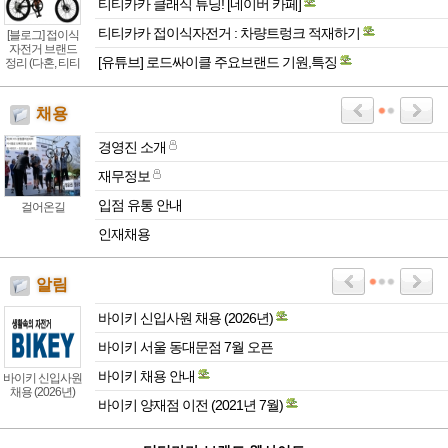
티티카카 클래식 튜닝! [네이버 카페]
티티카카 접이식자전거 : 차량트렁크 적재하기
[블로그] 접이식
자전거 브랜드
[유튜브] 로드싸이클 주요브랜드 기원,특징
정리 (다혼, 티티
카카 등등)
채용
경영진 소개
재무정보
입점 유통 안내
걸어온길
인재채용
알림
바이키 신입사원 채용 (2026년)
바이키 서울 동대문점 7월 오픈
바이키 채용 안내
바이키 신입사원
채용 (2026년)
바이키 양재점 이전 (2021년 7월)