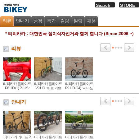
Search
STORE
리뷰
안내기
풍경
특가
컬럼
알림
채용
* 티티카카 : 대한민국 접이식자전거와 함께 합니다 (Since 2006 ~)
리뷰
티티카카 플라이트
티티카카 플라이트
티티카카 플라이트
P8 HD (+) PLUS :
V9 HD : 쿼브 커브
P9 HD (24) : 시마노
실드베어링 휠셋,
접이식, 시마노 9단
9단,HD 유압, 쉴드
시마노 HD 유압디
유압 디스크
베어링 고급형 휠
(1)
스크
셋
안내기
티티카카 라이프 P
티티카카 플라이트
티티카카 플라이트