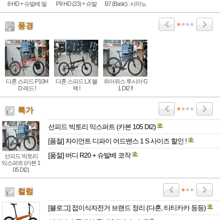
8 HD + 슈발베 빌
P9 HD (23) + 슈발
B7 (Basic) : 시마노
리봉커 : 15년이 지
베 마라톤레이서
7단 기어, 알루미늄
나고 다시
(경량 튜닝)
기본형 접이식자전
거
풍경
다혼 스피드 P10H
다혼 스피드 LX 블
위아위스 투시아 G
D 레드 !
랙 !
1 DI2 !!
특가
선피드 빅토리 익스퍼트 (카본 105 DI2)
[품절] 자이언트 디파이 어드밴스 1 S 사이즈 할인 !
[품절] 버디 R20 + 슈발베 코작
선피드 빅토리
익스퍼트 (카본 1
05 DI2)
컬럼
[블로그] 접이식자전거 브랜드 정리 (다혼, 티티카카 등등)