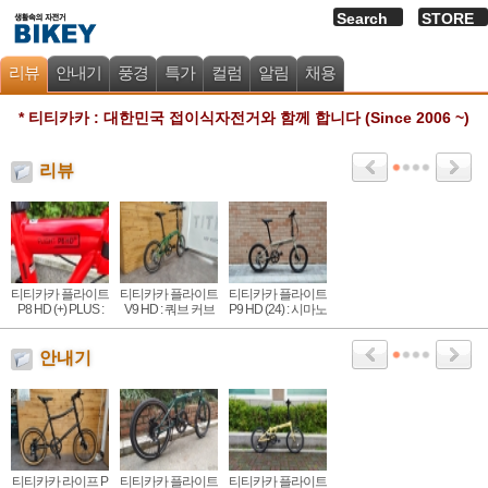
Search
STORE
리뷰
안내기
풍경
특가
컬럼
알림
채용
* 티티카카 : 대한민국 접이식자전거와 함께 합니다 (Since 2006 ~)
리뷰
티티카카 플라이트
티티카카 플라이트
티티카카 플라이트
P8 HD (+) PLUS :
V9 HD : 쿼브 커브
P9 HD (24) : 시마노
실드베어링 휠셋,
접이식, 시마노 9단
9단,HD 유압, 쉴드
시마노 HD 유압디
유압 디스크
베어링 고급형 휠
(1)
스크
셋
안내기
티티카카 라이프 P
티티카카 플라이트
티티카카 플라이트