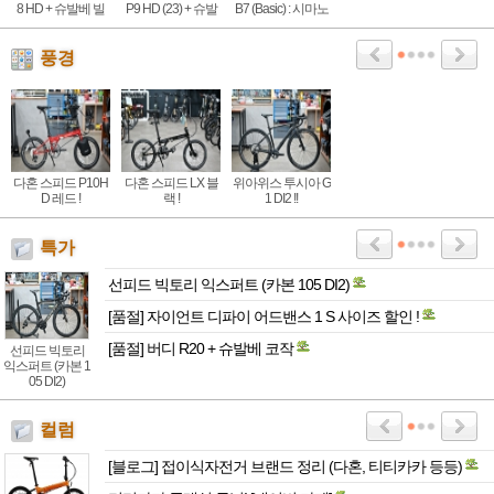
8 HD + 슈발베 빌
P9 HD (23) + 슈발
B7 (Basic) : 시마노
리봉커 : 15년이 지
베 마라톤레이서
7단 기어, 알루미늄
나고 다시
(경량 튜닝)
기본형 접이식자전
거
풍경
다혼 스피드 P10H
다혼 스피드 LX 블
위아위스 투시아 G
D 레드 !
랙 !
1 DI2 !!
특가
선피드 빅토리 익스퍼트 (카본 105 DI2)
[품절] 자이언트 디파이 어드밴스 1 S 사이즈 할인 !
[품절] 버디 R20 + 슈발베 코작
선피드 빅토리
익스퍼트 (카본 1
05 DI2)
컬럼
[블로그] 접이식자전거 브랜드 정리 (다혼, 티티카카 등등)