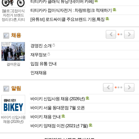
티티카카 클래식 튜닝! [네이버 카페]
티티카카 접이식자전거 : 차량트렁크 적재하기
[블로그] 접이식
자전거 브랜드
[유튜브] 로드싸이클 주요브랜드 기원,특징
정리 (다혼, 티티
카카 등등)
채용
경영진 소개
재무정보
입점 유통 안내
걸어온길
인재채용
알림
바이키 신입사원 채용 (2026년)
바이키 서울 동대문점 7월 오픈
바이키 채용 안내
바이키 신입사원
채용 (2026년)
바이키 양재점 이전 (2021년 7월)