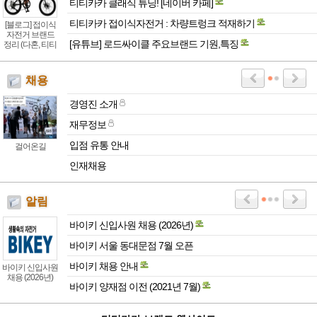
티티카카 클래식 튜닝! [네이버 카페]
티티카카 접이식자전거 : 차량트렁크 적재하기
[블로그] 접이식
자전거 브랜드
[유튜브] 로드싸이클 주요브랜드 기원,특징
정리 (다혼, 티티
카카 등등)
채용
경영진 소개
재무정보
입점 유통 안내
걸어온길
인재채용
알림
바이키 신입사원 채용 (2026년)
바이키 서울 동대문점 7월 오픈
바이키 채용 안내
바이키 신입사원
채용 (2026년)
바이키 양재점 이전 (2021년 7월)