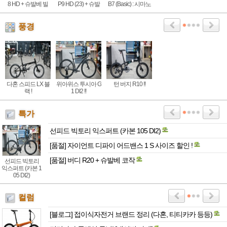
8 HD + 슈발베 빌
P9 HD (23) + 슈발
B7 (Basic) : 시마노
리봉커 : 15년이 지
베 마라톤레이서
7단 기어, 알루미늄
나고 다시
(경량 튜닝)
기본형 접이식자전
거
풍경
다혼 스피드 LX 블
위아위스 투시아 G
턴 버지 R10 !!
랙 !
1 DI2 !!
특가
선피드 빅토리 익스퍼트 (카본 105 DI2)
[품절] 자이언트 디파이 어드밴스 1 S 사이즈 할인 !
[품절] 버디 R20 + 슈발베 코작
선피드 빅토리
익스퍼트 (카본 1
05 DI2)
컬럼
[블로그] 접이식자전거 브랜드 정리 (다혼, 티티카카 등등)