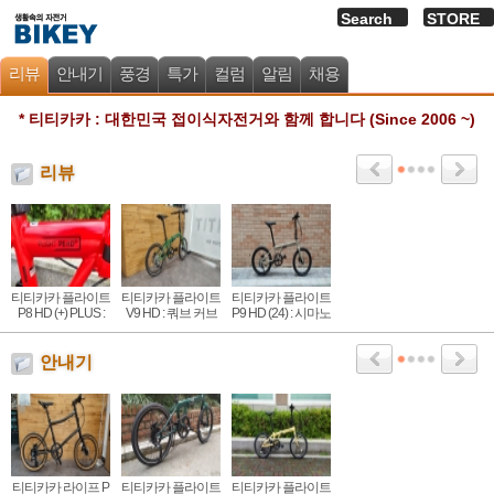
Search
STORE
리뷰
안내기
풍경
특가
컬럼
알림
채용
* 티티카카 : 대한민국 접이식자전거와 함께 합니다 (Since 2006 ~)
리뷰
티티카카 플라이트
티티카카 플라이트
티티카카 플라이트
P8 HD (+) PLUS :
V9 HD : 쿼브 커브
P9 HD (24) : 시마노
실드베어링 휠셋,
접이식, 시마노 9단
9단,HD 유압, 쉴드
시마노 HD 유압디
유압 디스크
베어링 고급형 휠
(1)
스크
셋
안내기
티티카카 라이프 P
티티카카 플라이트
티티카카 플라이트