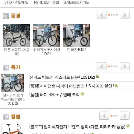
8 HD + 슈발베 빌
P9 HD (23) + 슈발
B7 (Basic) : 시마노
리봉커 : 15년이 지
베 마라톤레이서
7단 기어, 알루미늄
나고 다시
(경량 튜닝)
기본형 접이식자전
거
풍경
다혼 스피드 LX 블
위아위스 투시아 G
턴 버지 R10 !!
랙 !
1 DI2 !!
특가
선피드 빅토리 익스퍼트 (카본 105 DI2)
[품절] 자이언트 디파이 어드밴스 1 S 사이즈 할인 !
[품절] 버디 R20 + 슈발베 코작
선피드 빅토리
익스퍼트 (카본 1
05 DI2)
컬럼
[블로그] 접이식자전거 브랜드 정리 (다혼, 티티카카 등등)