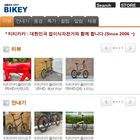
Search
STORE
리뷰
안내기
풍경
특가
컬럼
알림
채용
* 티티카카 : 대한민국 접이식자전거와 함께 합니다 (Since 2006 ~)
리뷰
티티카카 플라이트
티티카카 플라이트
티티카카 플라이트
P8 HD (+) PLUS :
V9 HD : 쿼브 커브
P9 HD (24) : 시마노
실드베어링 휠셋,
접이식, 시마노 9단
9단,HD 유압, 쉴드
시마노 HD 유압디
유압 디스크
베어링 고급형 휠
(1)
스크
셋
안내기
티티카카 라이프 P
티티카카 플라이트
티티카카 플라이트