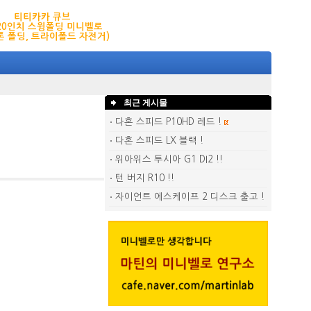
티티카카 큐브
,20인치 스윙폴딩 미니벨로
톤 폴딩, 트라이폴드 자전거)
최근 게시물
다혼 스피드 P10HD 레드 !
다혼 스피드 LX 블랙 !
위아위스 투시아 G1 DI2 !!
턴 버지 R10 !!
자이언트 에스케이프 2 디스크 출고 !