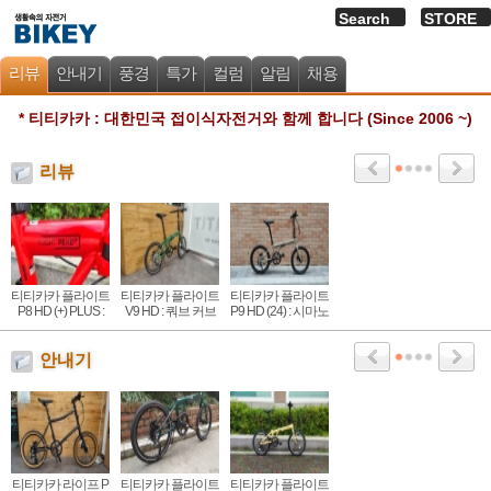
Search
STORE
리뷰
안내기
풍경
특가
컬럼
알림
채용
* 티티카카 : 대한민국 접이식자전거와 함께 합니다 (Since 2006 ~)
리뷰
티티카카 플라이트
티티카카 플라이트
티티카카 플라이트
P8 HD (+) PLUS :
V9 HD : 쿼브 커브
P9 HD (24) : 시마노
실드베어링 휠셋,
접이식, 시마노 9단
9단,HD 유압, 쉴드
시마노 HD 유압디
유압 디스크
베어링 고급형 휠
(1)
스크
셋
안내기
티티카카 라이프 P
티티카카 플라이트
티티카카 플라이트