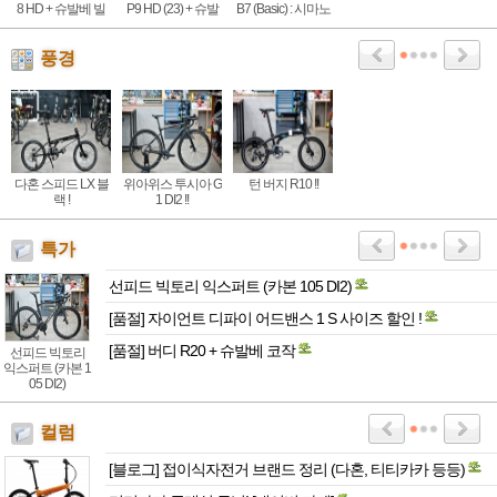
8 HD + 슈발베 빌
P9 HD (23) + 슈발
B7 (Basic) : 시마노
리봉커 : 15년이 지
베 마라톤레이서
7단 기어, 알루미늄
나고 다시
(경량 튜닝)
기본형 접이식자전
거
풍경
다혼 스피드 LX 블
위아위스 투시아 G
턴 버지 R10 !!
랙 !
1 DI2 !!
특가
선피드 빅토리 익스퍼트 (카본 105 DI2)
[품절] 자이언트 디파이 어드밴스 1 S 사이즈 할인 !
[품절] 버디 R20 + 슈발베 코작
선피드 빅토리
익스퍼트 (카본 1
05 DI2)
컬럼
[블로그] 접이식자전거 브랜드 정리 (다혼, 티티카카 등등)