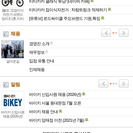
티티카카 클래식 튜닝! [네이버 카페]
티티카카 접이식자전거 : 차량트렁크 적재하기
[블로그] 접이식
자전거 브랜드
[유튜브] 로드싸이클 주요브랜드 기원,특징
정리 (다혼, 티티
카카 등등)
채용
경영진 소개
재무정보
입점 유통 안내
걸어온길
인재채용
알림
바이키 신입사원 채용 (2026년)
바이키 서울 동대문점 7월 오픈
바이키 채용 안내
바이키 신입사원
채용 (2026년)
바이키 양재점 이전 (2021년 7월)