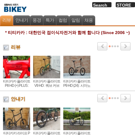
Search
STORE
리뷰
안내기
풍경
특가
컬럼
알림
채용
* 티티카카 : 대한민국 접이식자전거와 함께 합니다 (Since 2006 ~)
리뷰
티티카카 플라이트
티티카카 플라이트
티티카카 플라이트
P8 HD (+) PLUS :
V9 HD : 쿼브 커브
P9 HD (24) : 시마노
실드베어링 휠셋,
접이식, 시마노 9단
9단,HD 유압, 쉴드
시마노 HD 유압디
유압 디스크
베어링 고급형 휠
(1)
스크
셋
안내기
티티카카 라이프 P
티티카카 플라이트
티티카카 플라이트