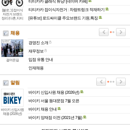
티티카카 클래식 튜닝! [네이버 카페]
티티카카 접이식자전거 : 차량트렁크 적재하기
[블로그] 접이식
자전거 브랜드
[유튜브] 로드싸이클 주요브랜드 기원,특징
정리 (다혼, 티티
카카 등등)
채용
경영진 소개
재무정보
입점 유통 안내
걸어온길
인재채용
알림
바이키 신입사원 채용 (2026년)
바이키 서울 동대문점 7월 오픈
바이키 채용 안내
바이키 신입사원
채용 (2026년)
바이키 양재점 이전 (2021년 7월)