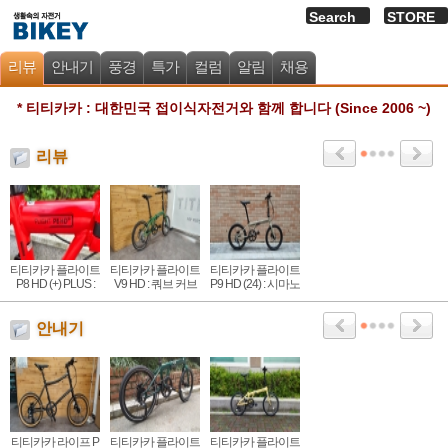
Search
STORE
리뷰
안내기
풍경
특가
컬럼
알림
채용
* 티티카카 : 대한민국 접이식자전거와 함께 합니다 (Since 2006 ~)
리뷰
티티카카 플라이트
티티카카 플라이트
티티카카 플라이트
P8 HD (+) PLUS :
V9 HD : 쿼브 커브
P9 HD (24) : 시마노
실드베어링 휠셋,
접이식, 시마노 9단
9단,HD 유압, 쉴드
시마노 HD 유압디
유압 디스크
베어링 고급형 휠
(1)
스크
셋
안내기
티티카카 라이프 P
티티카카 플라이트
티티카카 플라이트