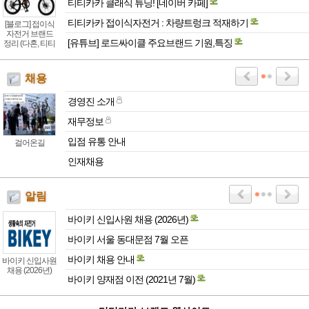
티티카카 클래식 튜닝! [네이버 카페]
티티카카 접이식자전거 : 차량트렁크 적재하기
[블로그] 접이식
자전거 브랜드
[유튜브] 로드싸이클 주요브랜드 기원,특징
정리 (다혼, 티티
카카 등등)
채용
경영진 소개
재무정보
입점 유통 안내
걸어온길
인재채용
알림
바이키 신입사원 채용 (2026년)
바이키 서울 동대문점 7월 오픈
바이키 채용 안내
바이키 신입사원
채용 (2026년)
바이키 양재점 이전 (2021년 7월)