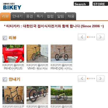
Search
STORE
리뷰
안내기
풍경
특가
컬럼
알림
채용
* 티티카카 : 대한민국 접이식자전거와 함께 합니다 (Since 2006 ~)
리뷰
티티카카 플라이트
티티카카 플라이트
티티카카 플라이트
P8 HD (+) PLUS :
V9 HD : 쿼브 커브
P9 HD (24) : 시마노
실드베어링 휠셋,
접이식, 시마노 9단
9단,HD 유압, 쉴드
시마노 HD 유압디
유압 디스크
베어링 고급형 휠
(1)
스크
셋
안내기
티티카카 라이프 P
티티카카 플라이트
티티카카 플라이트