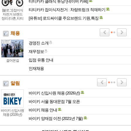
티티카카 클래식 튜닝! [네이버 카페]
티티카카 접이식자전거 : 차량트렁크 적재하기
[블로그] 접이식
자전거 브랜드
[유튜브] 로드싸이클 주요브랜드 기원,특징
정리 (다혼, 티티
카카 등등)
채용
경영진 소개
재무정보
입점 유통 안내
걸어온길
인재채용
알림
바이키 신입사원 채용 (2026년)
바이키 서울 동대문점 7월 오픈
바이키 채용 안내
바이키 신입사원
채용 (2026년)
바이키 양재점 이전 (2021년 7월)