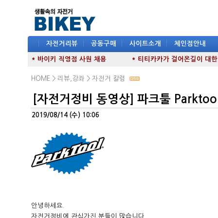
|
자전거리뷰
|
공동구매
|
사이트소개
|
체인점안내
* 바이키 직영점 사원 채용
* 티티카카가 걸어온길이 대한민국
HOME >
리뷰,강좌
>
자전거 칼럼
[자전거정비 동영상] 파크툴 Parktoo
2019/08/14 (수) 10:06
안녕하세요.
자전거정비에 관심가진 분들이 많습니다.