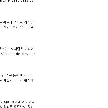
uypxYN!2e10!3e12!6sh
또는 복도에 열쇠로 잠가두
 P10 / P11TITICAC
교통수단으로서많은 나라에
earjunkie.com/dom
지만 주로 동해안 자전거
에도 자전거 타기가 편리하
 아니라 평소에 더 안전하
영상 강좌를 유튜브에 올려