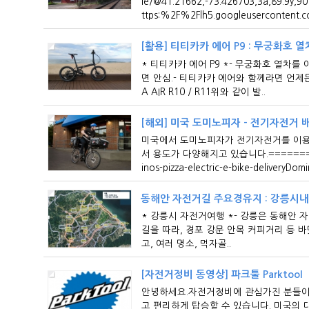
le/@41.21662,-73.426703,3a,89.9y,
ttps:%2F%2Flh5.googleusercontent
[활용] 티티카카 에어 P9 : 무궁화호 열
* 티티카카 에어 P9 *- 무궁화호 열차
면 안심.- 티티카카 에어와 함께라면 언제든지 가
A AIR R10 / R11위와 같이 발..
[해외] 미국 도미노피자 - 전기자전거 
미국에서 도미노피자가 전기자전거를 이용
서 용도가 다양해지고 있습니다.==========
inos-pizza-electric-e-bike-deliveryDomi
동해안 자전거길 주요경유지 : 강릉시내 
* 강릉시 자전거여행 *- 강릉은 동해안
길을 따라, 경포 강문 안목 커피거리 등 
고, 여러 명소, 먹자골..
[자전거정비 동영상] 파크툴 Parktool
안녕하세요.자전거정비에 관심가진 분들이 
고 편리하게 탑승할 수 있습니다. 미국의 