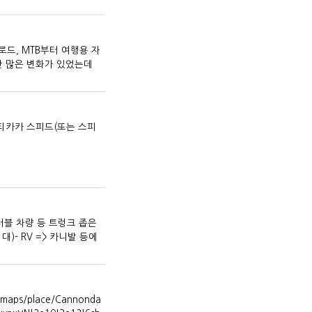
로 로드, MTB부터 여행용 자
안 많은 변화가 있었는데
는 티티카카 스피드(또는 스피
터블 차량 등 트렁크 좁은
)- RV => 카니발 등에
maps/place/Cannonda