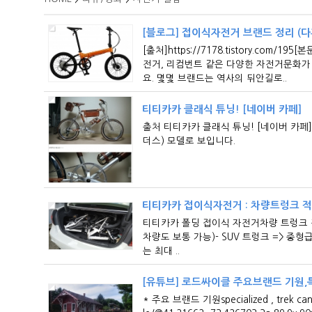
[블로그] 접이식자전거 브랜드 정리 (다
[출처]https://7178.tistory.co
전거, 리컴번트 같은 다양한 자전거문화가
요. 몇몇 브랜드는 역사의 뒤안길로..
티티카카 클래식 튜닝! [네이버 카페]
출처 티티카카 클래식 튜닝! [네이버 카페]htt
더스) 모델로 보입니다.
티티카카 접이식자전거 : 차량트렁크 
티티카카 폴딩 접이식 자전거차량 트렁크 적
차량도 보통 가능)​- SUV 트렁크 => 중형
는 최대 ..
[유튜브] 로드싸이클 주요브랜드 기원,
* 주요 브랜드 기원specialized , trek 