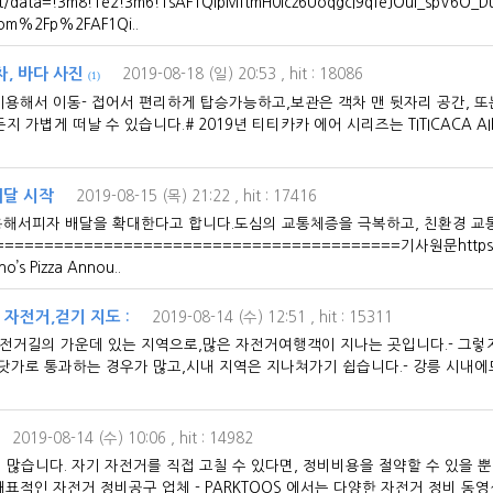
90t/data=!3m8!1e2!3m6!1sAF1QipMftmH0lcz6UoqgcI9qfeJOui_spV6O_D
.com%2Fp%2FAF1Qi..
차, 바다 사진
2019-08-18 (일) 20:53
, hit : 18086
(1)
를 이용해서 이동- 접어서 편리하게 탑승가능하고,보관은 객차 맨 뒷자리 공간, 
볍게 떠날 수 있습니다.# 2019년 티티카카 에어 시리즈는 TITICACA AIR P9 /
배달 시작
2019-08-15 (목) 21:22
, hit : 17416
해서피자 배달을 확대한다고 합니다.도심의 교통체증을 극복하고, 친환경 
=====================================기사원문https://g
no’s Pizza Annou..
자전거,걷기 지도 :
2019-08-14 (수) 12:51
, hit : 15311
 자전거길의 가운데 있는 지역으로,많은 자전거여행객이 지나는 곳입니다.- 그렇
바닷가로 통과하는 경우가 많고,시내 지역은 지나쳐가기 쉽습니다.- 강릉 시내
2019-08-14 (수) 10:06
, hit : 14982
많습니다. 자기 자전거를 직접 고칠 수 있다면, 정비비용을 절약할 수 있을 뿐
대표적인 자전거 정비공구 업체 - PARKTOOS 에서는 다양한 자전거 정비 동