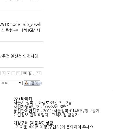
0291&mode=sub_viewh
경비즈니스 칼럼=이태석 IGM 세
점 경기광주점 일산점 인천시청
6
7
8
9
10
,,,
19
(주) 바이키
서울시 성북구 화랑로33길 39, 2층
사업자등록번호 : 105-86-93851
통신판매업신고 : 2011-서울성북-0146호/
정보공개
개인정보 관리책임자 : 고객지원 담당자
매장구매 (제품AS) 상담
- 가까운 바이키매장(구입처)에 문의하여 주세요.