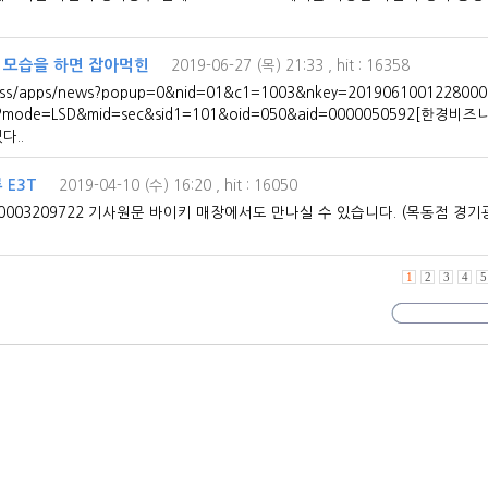
의 모습을 하면 잡아먹힌
2019-06-27 (목) 21:33
, hit : 16358
iness/apps/news?popup=0&nid=01&c1=1003&nkey=201906100122800
d.nhn?mode=LSD&mid=sec&sid1=101&oid=050&aid=0000050592[한
다..
 E3T
2019-04-10 (수) 16:20
, hit : 16050
ticle/020/0003209722 기사원문 바이키 매장에서도 만나실 수 있습니다. (목동
1
2
3
4
5