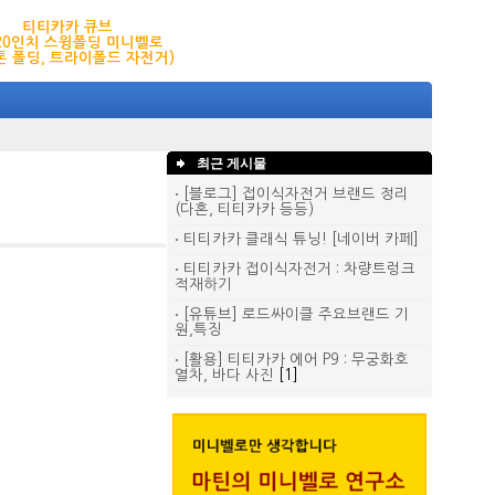
티티카카 큐브
,20인치 스윙폴딩 미니벨로
톤 폴딩, 트라이폴드 자전거)
최근 게시물
[블로그] 접이식자전거 브랜드 정리
(다혼, 티티카카 등등)
티티카카 클래식 튜닝! [네이버 카페]
티티카카 접이식자전거 : 차량트렁크
적재하기
[유튜브] 로드싸이클 주요브랜드 기
원,특징
[활용] 티티카카 에어 P9 : 무궁화호
열차, 바다 사진
[1]