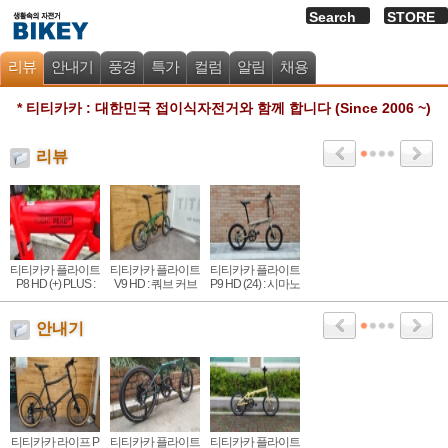
Search
STORE
리뷰
안내기
풍경
특가
컬럼
알림
채용
* 티티카카 : 대한민국 접이식자전거와 함께 합니다 (Since 2006 ~)
리뷰
티티카카 플라이트
티티카카 플라이트
티티카카 플라이트
P8 HD (+) PLUS :
V9 HD : 쿼브 커브
P9 HD (24) : 시마노
실드베어링 휠셋,
접이식, 시마노 9단
9단,HD 유압, 쉴드
시마노 HD 유압디
유압 디스크
베어링 고급형 휠
(1)
스크
셋
안내기
티티카카 라이프 P
티티카카 플라이트
티티카카 플라이트