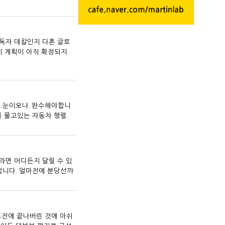
 독자 데칼인지 다혼 글로
시 계획이 아직 확정되지
..눈이오나..완수해야합니
 물고있는 자동차 행렬.
라면 어디든지 달릴 수 있
합니다. 얼마전에 분당선까
도전에 끝나버린 것에 아쉬