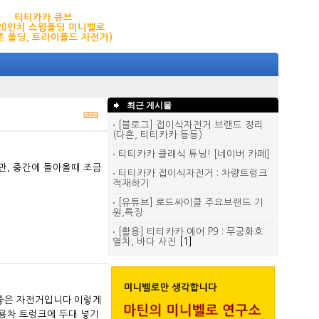
티티카카 큐브
,20인치 스윙폴딩 미니벨로
톤 폴딩, 트라이폴드 자전거)
최근 게시물
[블로그] 접이식자전거 브랜드 정리
(다혼, 티티카카 등등)
티티카카 클래식 튜닝! [네이버 카페]
만, 중간에 돌아올때 조금
티티카카 접이식자전거 : 차량트렁크
적재하기
[유튜브] 로드싸이클 주요브랜드 기
원,특징
[활용] 티티카카 에어 P9 : 무궁화호
열차, 바다 사진
[1]
 좋은 자전거입니다.이렇게
용차 트렁크에 두대 넣기