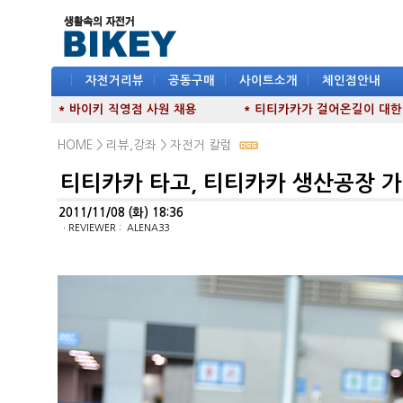
|
자전거리뷰
|
공동구매
|
사이트소개
|
체인점안내
* 바이키 직영점 사원 채용
* 티티카카가 걸어온길이 대한민국
HOME >
리뷰,강좌
>
자전거 칼럼
티티카카 타고, 티티카카 생산공장 가
2011/11/08 (화) 18:36
ㆍREVIEWER : ALENA33