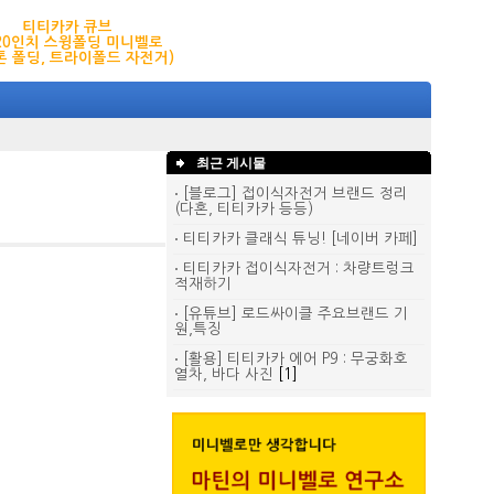
티티카카 큐브
,20인치 스윙폴딩 미니벨로
톤 폴딩, 트라이폴드 자전거)
최근 게시물
[블로그] 접이식자전거 브랜드 정리
(다혼, 티티카카 등등)
티티카카 클래식 튜닝! [네이버 카페]
티티카카 접이식자전거 : 차량트렁크
적재하기
[유튜브] 로드싸이클 주요브랜드 기
원,특징
[활용] 티티카카 에어 P9 : 무궁화호
열차, 바다 사진
[1]