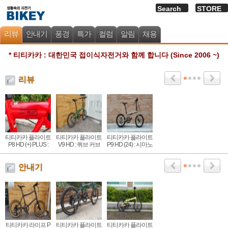
Search
STORE
리뷰
안내기
풍경
특가
컬럼
알림
채용
* 티티카카 : 대한민국 접이식자전거와 함께 합니다 (Since 2006 ~)
리뷰
티티카카 플라이트
티티카카 플라이트
티티카카 플라이트
P8 HD (+) PLUS :
V9 HD : 쿼브 커브
P9 HD (24) : 시마노
실드베어링 휠셋,
접이식, 시마노 9단
9단,HD 유압, 쉴드
시마노 HD 유압디
유압 디스크
베어링 고급형 휠
(1)
스크
셋
안내기
티티카카 라이프 P
티티카카 플라이트
티티카카 플라이트