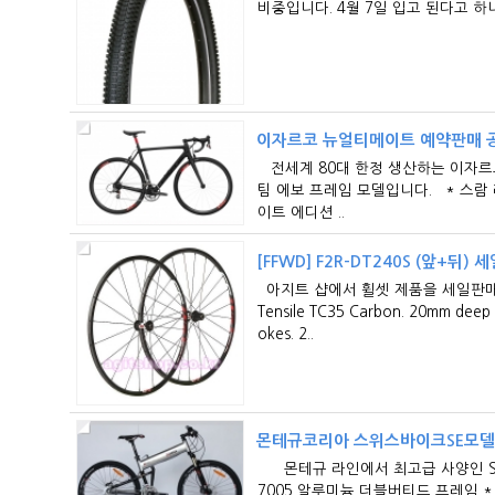
비중입니다. 4월 7일 입고 된다고 하니
이자르코 뉴얼티메이트 예약판매 
전세계 80대 한정 생산하는 이자르
팀 에보 프레임 모델입니다. * 스람 레
이트 에디션 ..
[FFWD] F2R-DT240S (앞+뒤)
아지트 샵에서 휠셋 제품을 세일판매 한다고
Tensile TC35 Carbon. 20mm deep r
okes. 2..
몬테규코리아 스위스바이크SE모
몬테규 라인에서 최고급 사양인 SE 
7005 알루미늄 더블버티드 프레임 * 데오레