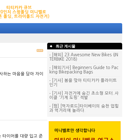
티티카카 큐브
,20인치 스윙폴딩 미니벨로
톤 폴딩, 트라이폴드 자전거)
최근 게시물
[해외] 23 Awesome New Bikes (IN
TERBIKE 2018)
[해외기사] Beginners Guide to Pac
king Bikepacking Bags
사하는 마음을 담아 자이
[기사] 봄을 맞아 티티카카 플라이트
인기
[기사] 자전거에 숨긴 초소형 모터..사
이클 '기계 도핑' 적발
[펌] [먹자로드]타이베이의 숨찬 업힐
과 먹거리에 놀라다.
 타이어를 대량 입고 준