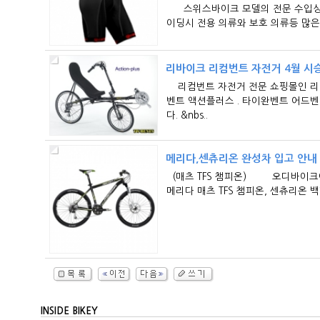
스위스바이크 모델의 전문 수입상인 
이딩시 전용 의류와 보호 의류등 많은 제
리바이크 리컴번트 자전거 4월 시
리컴번트 자전거 전문 쇼핑몰인 리바이
벤트 액션플러스 . 타이완벤트 어드벤쳐
다. &nbs..
메리다,센츄리온 완성차 입고 안내
(매츠 TFS 챔피온) 오디바이크에
메리다 매츠 TFS 챔피온, 센츄리온 백
INSIDE BIKEY