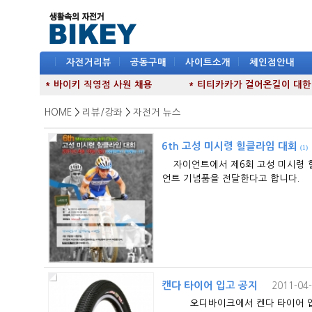
|
자전거리뷰
|
공동구매
|
사이트소개
|
체인점안내
* 바이키 직영점 사원 채용
* 티티카카가 걸어온길이 대한민국
HOME
>
리뷰/강좌
>
자전거 뉴스
6th 고성 미시령 힐클라임 대회
(1)
자이언트에서 제6회 고성 미시령 힐
언트 기념품을 전달한다고 합니다. 자이언트 
캔다 타이어 입고 공지
2011-04-
오디바이크에서 켄다 타이어 입고 공