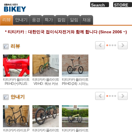
Search
STORE
리뷰
안내기
풍경
특가
컬럼
알림
채용
* 티티카카 : 대한민국 접이식자전거와 함께 합니다 (Since 2006 ~)
리뷰
티티카카 플라이트
티티카카 플라이트
티티카카 플라이트
P8 HD (+) PLUS :
V9 HD : 쿼브 커브
P9 HD (24) : 시마노
실드베어링 휠셋,
접이식, 시마노 9단
9단,HD 유압, 쉴드
시마노 HD 유압디
유압 디스크
베어링 고급형 휠
(1)
스크
셋
안내기
티티카카 라이프 P
티티카카 플라이트
티티카카 플라이트