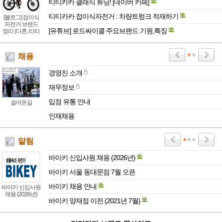
티티카카 클래식 튜닝! [네이버 카페]
티티카카 접이식자전거 : 차량트렁크 적재하기
[블로그] 접이식
자전거 브랜드
[유튜브] 로드싸이클 주요브랜드 기원,특징
정리 (다혼, 티티
카카 등등)
채용
경영진 소개
재무정보
입점 유통 안내
걸어온길
인재채용
알림
바이키 신입사원 채용 (2026년)
바이키 서울 동대문점 7월 오픈
바이키 채용 안내
바이키 신입사원
채용 (2026년)
바이키 양재점 이전 (2021년 7월)