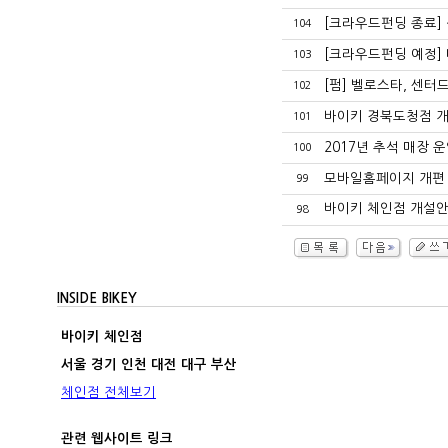
[크라우드펀딩 종료]
104
[크라우드펀딩 예정] 
103
[펌] 벨로스타, 센
102
바이키 경북도청점 
101
2017년 추석 매장 
100
모바일홈페이지 개편
99
바이키 체인점 개설안
98
INSIDE BIKEY
바이키 체인점
서울 경기 인천 대전 대구 부산
체인점 전체보기
관련 웹사이트 링크