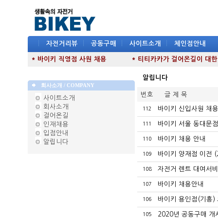
|
자전거리뷰
|
공동구매
|
사이트소개
|
체인점안내
* 바이키 직영점 사원 채용
* 티티카카가 걸어온길이 대한민국
알립니다
회사소개 / COMPANY
번호
글 제 목
사이트소개
회사소개
바이키 신입사원 채용 
112
걸어온길
바이키 서울 동대문점
인재채용
111
입점안내
바이키 채용 안내
110
알립니다
바이키 양재점 이전 (2
109
자전거 렌트 대여서비
108
바이키 채용안내
107
바이키 용인점(기흥)
106
2020년 공동구매 개
105