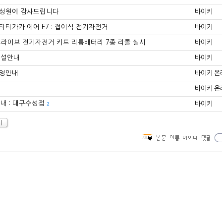
 성원에 감사드립니다
바이키
티티카카 에어 E7 : 접이식 전기자전거
바이키
터드라이브 전기자전거 키트 리튬배터리 7종 리콜 실시
바이키
개설안내
바이키
운영안내
바이키 온
바이키 온
내 : 대구수성점
바이키
2