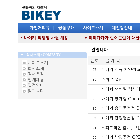
|
자전거리뷰
|
공동구매
|
사이트소개
|
체인점안내
* 바이키 직영점 사원 채용
* 티티카카가 걸어온길이 대한민국
알립니다
회사소개 / COMPANY
번호
글 제 목
사이트소개
회사소개
바이키 신규 체인점 
97
걸어온길
추석 영업안내
인재채용
96
입점안내
바이키 모바일 웹사이트
95
알립니다
바이키 양재점 Open
94
바이키 용인죽전점 O
93
바이키 안양평촌점 O
92
스피드라인 출시, 브
91
바이키 남양주점 OPE
90