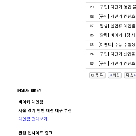
[구인] 자전거 영업
89
[구인] 자전거 컨텐
88
[알림] 설연휴 체인점
87
[알림] 바이키매장 
86
[이벤트] 수능 수험
85
[구인] 자전거 산업
84
[구인] 자전거 컨텐
83
INSIDE BIKEY
바이키 체인점
서울 경기 인천 대전 대구 부산
체인점 전체보기
관련 웹사이트 링크