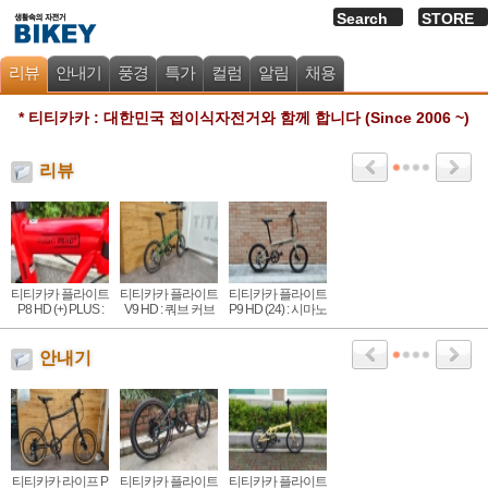
Search
STORE
리뷰
안내기
풍경
특가
컬럼
알림
채용
* 티티카카 : 대한민국 접이식자전거와 함께 합니다 (Since 2006 ~)
리뷰
티티카카 플라이트
티티카카 플라이트
티티카카 플라이트
P8 HD (+) PLUS :
V9 HD : 쿼브 커브
P9 HD (24) : 시마노
실드베어링 휠셋,
접이식, 시마노 9단
9단,HD 유압, 쉴드
시마노 HD 유압디
유압 디스크
베어링 고급형 휠
(1)
스크
셋
안내기
티티카카 라이프 P
티티카카 플라이트
티티카카 플라이트