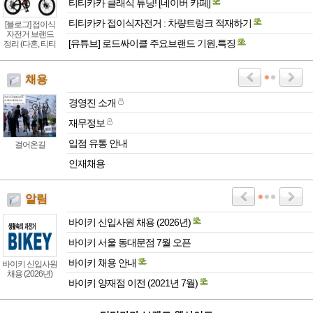
티티카카 클래식 튜닝! [네이버 카페]
티티카카 접이식자전거 : 차량트렁크 적재하기
[블로그] 접이식
자전거 브랜드
[유튜브] 로드싸이클 주요브랜드 기원,특징
정리 (다혼, 티티
카카 등등)
채용
경영진 소개
재무정보
입점 유통 안내
걸어온길
인재채용
알림
바이키 신입사원 채용 (2026년)
바이키 서울 동대문점 7월 오픈
바이키 채용 안내
바이키 신입사원
채용 (2026년)
바이키 양재점 이전 (2021년 7월)