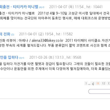
회출전 - 티티카카 미니벨
2011-04-07 (목) 11:54
, hit : 10441
(4)+3
출전 - 티티카카 미니벨로 2011년 4월 9~10일 고성군 미시령 일대에서 전
6회째를 맞이하는 전국단위 아마추어 동호인 행사로, 매해 대회코스와 운영방법
의 진화
2011-04-01 (금) 19:54
, hit : 11582
(2)
화 리뷰어 : 아레나 / alena33@bikey.co.kr 2011 타이페이 사이클쇼
한 부속의 세계를 펼쳐드립니다. 부품 분류없이 짧막 코멘트로 사진과 함께 소개
자인을 입히다
2011-03-26 (토) 13:13
, hit : 9568
(1)+1
인을 입히다 자전거를 타면 헬멧과 장갑이 필요합니다. 그밖의 것들이 필요한 것
통수단이나 운동만을 위한 주제에서 더욱 다양하게 펼쳐짐에따라, 더욱 효율있
1
,,,
11
12
1