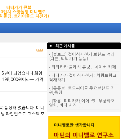
티티카카 큐브
,20인치 스윙폴딩 미니벨로
톤 폴딩, 트라이폴드 자전거)
최근 게시물
[블로그] 접이식자전거 브랜드 정리
(다혼, 티티카카 등등)
티티카카 클래식 튜닝! [네이버 카페]
으니 5년이 되었습니다.화창
티티카카 접이식자전거 : 차량트렁크
, 198,000원이라는 가격
적재하기
[유튜브] 로드싸이클 주요브랜드 기
원,특징
[활용] 티티카카 에어 P9 : 무궁화호
열차, 바다 사진
[1]
욱 풍성해 졌습니다. 미니
폴딩 라인업으로 고스펙 모