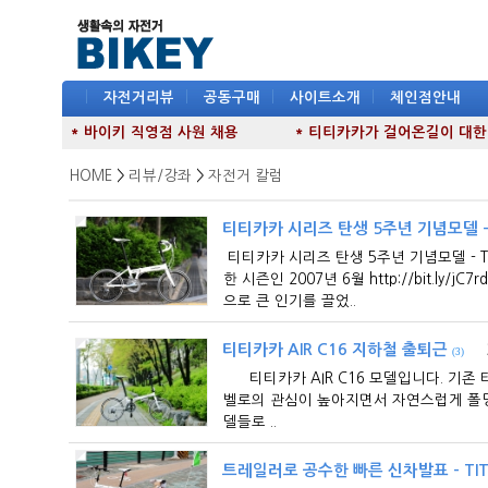
|
자전거리뷰
|
공동구매
|
사이트소개
|
체인점안내
* 바이키 직영점 사원 채용
* 티티카카가 걸어온길이 대한민국
HOME
>
리뷰/강좌
>
자전거 칼럼
티티카카 시리즈 탄생 5주년 기념모델 - TI
티티카카 시리즈 탄생 5주년 기념모델 - T
한 시즌인 2007년 6월 http://bit.
으로 큰 인기를 끌었..
티티카카 AIR C16 지하철 출퇴근
(3)
티티카카 AIR C16 모델입니다. 기존
벨로의 관심이 높아지면서 자연스럽게 폴딩
델들로 ..
트레일러로 공수한 빠른 신차발표 - TITIC