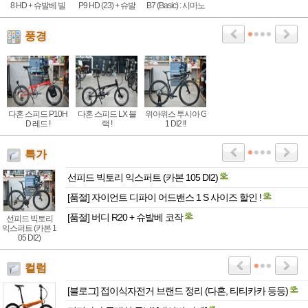
8 HD + 슈발베 빌
P9 HD (23) + 슈발
B7 (Basic) : 시마노
리봉커 : 15년이 지
베 마라톤레이서
7단 기어, 알루미늄
나고 다시
(경량 튜닝)
기본형 접이식자전
거
풍경
다혼 스피드 P10H
다혼 스피드 LX 블
위아위스 투시아 G
D 레드 !
랙 !
1 DI2 !!
특가
선피드 빅토리 익스퍼트 (카본 105 DI2)
[품절] 자이언트 디파이 어드밴스 1 S 사이즈 할인 !
[품절] 버디 R20 + 슈발베 코작
선피드 빅토리
익스퍼트 (카본 1
05 DI2)
컬럼
[블로그] 접이식자전거 브랜드 정리 (다혼, 티티카카 등등)