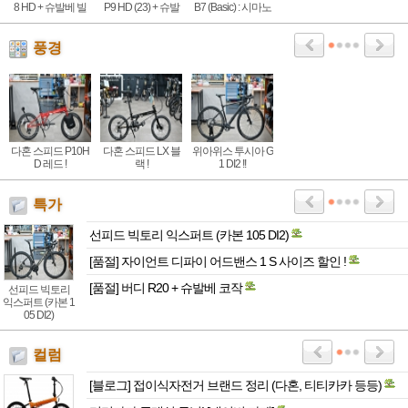
8 HD + 슈발베 빌
P9 HD (23) + 슈발
B7 (Basic) : 시마노
리봉커 : 15년이 지
베 마라톤레이서
7단 기어, 알루미늄
나고 다시
(경량 튜닝)
기본형 접이식자전
거
풍경
다혼 스피드 P10H
다혼 스피드 LX 블
위아위스 투시아 G
D 레드 !
랙 !
1 DI2 !!
특가
선피드 빅토리 익스퍼트 (카본 105 DI2)
[품절] 자이언트 디파이 어드밴스 1 S 사이즈 할인 !
[품절] 버디 R20 + 슈발베 코작
선피드 빅토리
익스퍼트 (카본 1
05 DI2)
컬럼
[블로그] 접이식자전거 브랜드 정리 (다혼, 티티카카 등등)