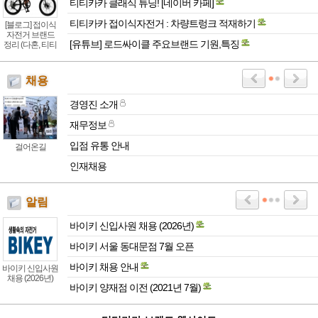
티티카카 클래식 튜닝! [네이버 카페]
티티카카 접이식자전거 : 차량트렁크 적재하기
[블로그] 접이식
자전거 브랜드
[유튜브] 로드싸이클 주요브랜드 기원,특징
정리 (다혼, 티티
카카 등등)
채용
경영진 소개
재무정보
입점 유통 안내
걸어온길
인재채용
알림
바이키 신입사원 채용 (2026년)
바이키 서울 동대문점 7월 오픈
바이키 채용 안내
바이키 신입사원
채용 (2026년)
바이키 양재점 이전 (2021년 7월)