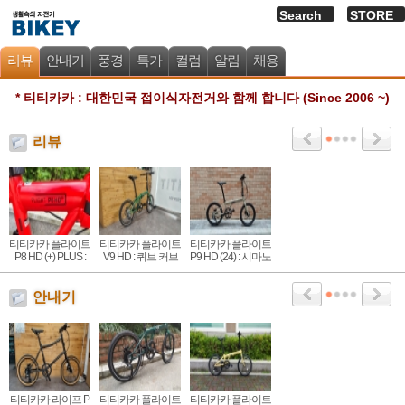
Search
STORE
리뷰
안내기
풍경
특가
컬럼
알림
채용
* 티티카카 : 대한민국 접이식자전거와 함께 합니다 (Since 2006 ~)
리뷰
티티카카 플라이트
티티카카 플라이트
티티카카 플라이트
P8 HD (+) PLUS :
V9 HD : 쿼브 커브
P9 HD (24) : 시마노
실드베어링 휠셋,
접이식, 시마노 9단
9단,HD 유압, 쉴드
시마노 HD 유압디
유압 디스크
베어링 고급형 휠
(1)
스크
셋
안내기
티티카카 라이프 P
티티카카 플라이트
티티카카 플라이트