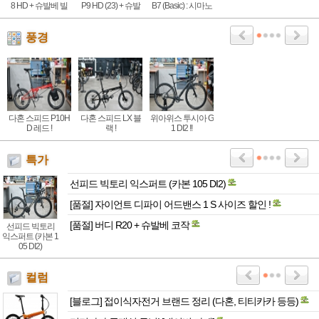
8 HD + 슈발베 빌
P9 HD (23) + 슈발
B7 (Basic) : 시마노
리봉커 : 15년이 지
베 마라톤레이서
7단 기어, 알루미늄
나고 다시
(경량 튜닝)
기본형 접이식자전
거
풍경
다혼 스피드 P10H
다혼 스피드 LX 블
위아위스 투시아 G
D 레드 !
랙 !
1 DI2 !!
특가
선피드 빅토리 익스퍼트 (카본 105 DI2)
[품절] 자이언트 디파이 어드밴스 1 S 사이즈 할인 !
[품절] 버디 R20 + 슈발베 코작
선피드 빅토리
익스퍼트 (카본 1
05 DI2)
컬럼
[블로그] 접이식자전거 브랜드 정리 (다혼, 티티카카 등등)