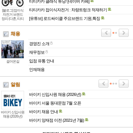
티티카카 클래식 튜닝! [네이버 카페]
티티카카 접이식자전거 : 차량트렁크 적재하기
[블로그] 접이식
자전거 브랜드
[유튜브] 로드싸이클 주요브랜드 기원,특징
정리 (다혼, 티티
카카 등등)
채용
경영진 소개
재무정보
입점 유통 안내
걸어온길
인재채용
알림
바이키 신입사원 채용 (2026년)
바이키 서울 동대문점 7월 오픈
바이키 채용 안내
바이키 신입사원
채용 (2026년)
바이키 양재점 이전 (2021년 7월)