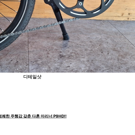
디테일샷
경쾌한 주행감 갖춘 다혼 마리너 P9HD!
!