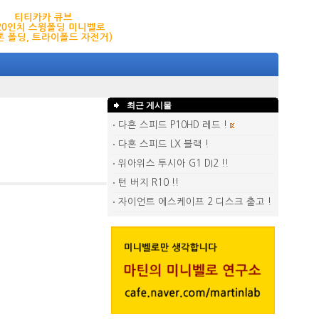
티티카카 큐브
,20인치 스윙폴딩 미니벨로
톤 폴딩, 트라이폴드 자전거)
최근 게시물
다혼 스피드 P10HD 레드 !
다혼 스피드 LX 블랙 !
위아위스 투시아 G1 DI2 !!
턴 버지 R10 !!
자이언트 에스케이프 2 디스크 출고 !