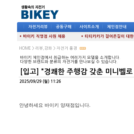
|
자전거리뷰
|
공동구매
|
사이트소개
|
체인점안내
* 바이키 직영점 사원 채용
* 티티카카가 걸어온길이 대한민국
HOME >
리뷰,강좌
>
자전거 풍경
바이키 체인점에서 취급하는 여러가지 모델을 소개합니다.
다양한 브랜드와 분류의 자전거를 만나보실 수 있습니다.
[입고] "경쾌한 주행감 갖춘 미니벨로!
2025/09/29 (월) 11:26
안녕하세요 바이키 양재점입니다.