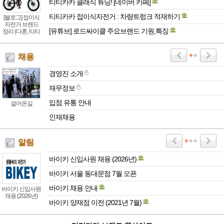
티티카카 클래식 튜닝! [네이버 카페]
티티카카 접이식자전거 : 차량트렁크 적재하기
[블로그] 접이식
자전거 브랜드
[유튜브] 로드싸이클 주요브랜드 기원,특징
정리 (다혼, 티티
카카 등등)
채용
경영진 소개
재무정보
입점 유통 안내
걸어온길
인재채용
알림
바이키 신입사원 채용 (2026년)
바이키 서울 동대문점 7월 오픈
바이키 채용 안내
바이키 신입사원
채용 (2026년)
바이키 양재점 이전 (2021년 7월)