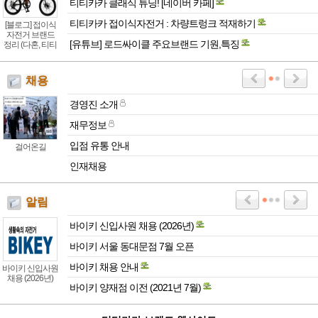
티티카카 클래식 튜닝! [네이버 카페]
티티카카 접이식자전거 : 차량트렁크 적재하기
[블로그] 접이식
자전거 브랜드
[유튜브] 로드싸이클 주요브랜드 기원,특징
정리 (다혼, 티티
카카 등등)
채용
경영진 소개
재무정보
입점 유통 안내
걸어온길
인재채용
알림
바이키 신입사원 채용 (2026년)
바이키 서울 동대문점 7월 오픈
바이키 채용 안내
바이키 신입사원
채용 (2026년)
바이키 양재점 이전 (2021년 7월)