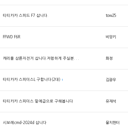
티티카카 스피드 F7 삽니다.
tow25
FFWD F6R
비앙키
캐리올 삼륜자전거 삽니다.저렴하게 주실분. . .
화정
티티카카 스피더스L 구합니다(2대)
김광우
1
티티카카 스피더스 밑에급으로 구해봅니다
유재석
시보레cmd-2024d 삽니다
뭉치헌터