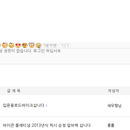
글 제 목
작성자
입문용로드바이크삽니다
새우형님
1
바이큰 플레티넘 2013년식 픽시 순정 앞브렉 삽니다
롱롤