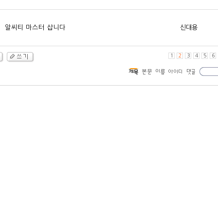
알씨티 마스터 삽니다
신대용
1
2
3
4
5
6