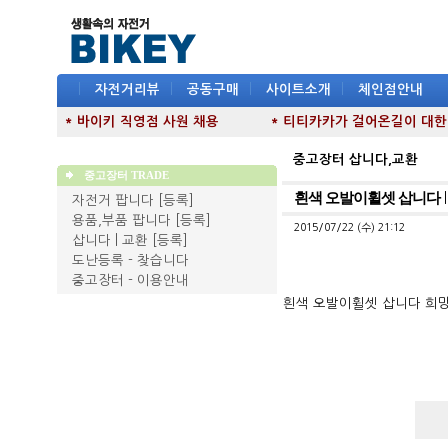
|
자전거리뷰
|
공동구매
|
사이트소개
|
체인점안내
* 바이키 직영점 사원 채용
* 티티카카가 걸어온길이 대한민국
중고장터 삽니다,교환
중고장터 TRADE
흰색 오발이휠셋 삽니다
자전거 팝니다
[등록]
용품,부품 팝니다
[등록]
2015/07/22 (수) 21:12
삽니다 | 교환
[등록]
도난등록 - 찾습니다
중고장터 - 이용안내
흰색 오발이휠셋 삽니다 희