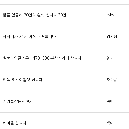
알톤 임팔라 20인치 흰색 삽니다 30만!
ezhs
티티카카 24단 이상 구매합니다
김지성
벨로라인클라우드470~530 부산직거래 삽니다.
완도
흰색 오발이휠셋 삽니다
조한규
캐리올삼륜자전거
뽁이
캐미올 삽니다
뽁이