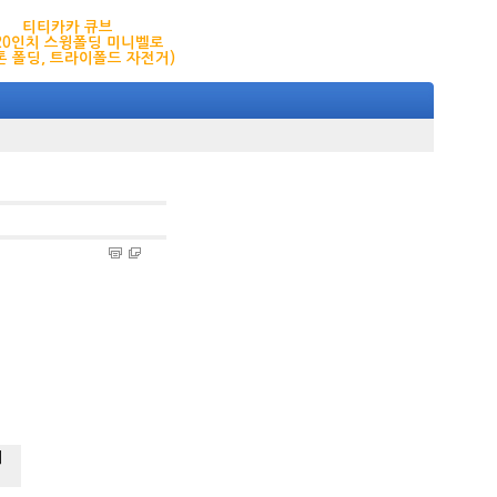
티티카카 큐브
,20인치 스윙폴딩 미니벨로
톤 폴딩, 트라이폴드 자전거)
에