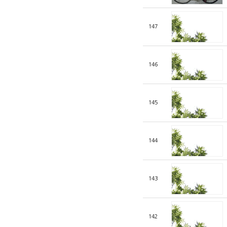
147
146
145
144
143
142