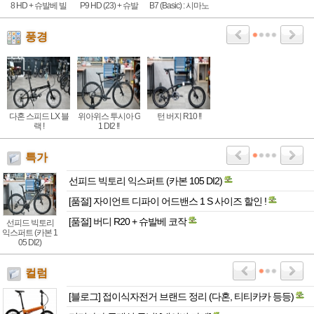
8 HD + 슈발베 빌
P9 HD (23) + 슈발
B7 (Basic) : 시마노
리봉커 : 15년이 지
베 마라톤레이서
7단 기어, 알루미늄
나고 다시
(경량 튜닝)
기본형 접이식자전
거
풍경
다혼 스피드 LX 블
위아위스 투시아 G
턴 버지 R10 !!
랙 !
1 DI2 !!
특가
선피드 빅토리 익스퍼트 (카본 105 DI2)
[품절] 자이언트 디파이 어드밴스 1 S 사이즈 할인 !
[품절] 버디 R20 + 슈발베 코작
선피드 빅토리
익스퍼트 (카본 1
05 DI2)
컬럼
[블로그] 접이식자전거 브랜드 정리 (다혼, 티티카카 등등)