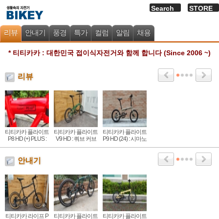
Search
STORE
리뷰
안내기
풍경
특가
컬럼
알림
채용
* 티티카카 : 대한민국 접이식자전거와 함께 합니다 (Since 2006 ~)
리뷰
티티카카 플라이트
티티카카 플라이트
티티카카 플라이트
P8 HD (+) PLUS :
V9 HD : 쿼브 커브
P9 HD (24) : 시마노
실드베어링 휠셋,
접이식, 시마노 9단
9단,HD 유압, 쉴드
시마노 HD 유압디
유압 디스크
베어링 고급형 휠
(1)
스크
셋
안내기
티티카카 라이프 P
티티카카 플라이트
티티카카 플라이트