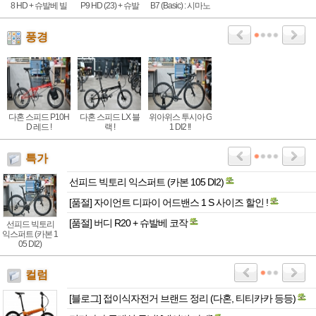
8 HD + 슈발베 빌
P9 HD (23) + 슈발
B7 (Basic) : 시마노
리봉커 : 15년이 지
베 마라톤레이서
7단 기어, 알루미늄
나고 다시
(경량 튜닝)
기본형 접이식자전
거
풍경
다혼 스피드 P10H
다혼 스피드 LX 블
위아위스 투시아 G
D 레드 !
랙 !
1 DI2 !!
특가
선피드 빅토리 익스퍼트 (카본 105 DI2)
[품절] 자이언트 디파이 어드밴스 1 S 사이즈 할인 !
[품절] 버디 R20 + 슈발베 코작
선피드 빅토리
익스퍼트 (카본 1
05 DI2)
컬럼
[블로그] 접이식자전거 브랜드 정리 (다혼, 티티카카 등등)