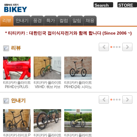
Search
STORE
리뷰
안내기
풍경
특가
컬럼
알림
채용
* 티티카카 : 대한민국 접이식자전거와 함께 합니다 (Since 2006 ~)
리뷰
티티카카 플라이트
티티카카 플라이트
티티카카 플라이트
P8 HD (+) PLUS :
V9 HD : 쿼브 커브
P9 HD (24) : 시마노
실드베어링 휠셋,
접이식, 시마노 9단
9단,HD 유압, 쉴드
시마노 HD 유압디
유압 디스크
베어링 고급형 휠
(1)
스크
셋
안내기
티티카카 라이프 P
티티카카 플라이트
티티카카 플라이트