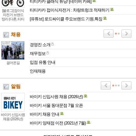
티티카카 클래식 튜닝! [네이버 카페]
티티카카 접이식자전거 : 차량트렁크 적재하기
[블로그] 접이식
자전거 브랜드
[유튜브] 로드싸이클 주요브랜드 기원,특징
정리 (다혼, 티티
카카 등등)
채용
경영진 소개
재무정보
입점 유통 안내
걸어온길
인재채용
알림
바이키 신입사원 채용 (2026년)
바이키 서울 동대문점 7월 오픈
바이키 채용 안내
바이키 신입사원
채용 (2026년)
바이키 양재점 이전 (2021년 7월)