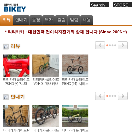
Search
STORE
리뷰
안내기
풍경
특가
컬럼
알림
채용
* 티티카카 : 대한민국 접이식자전거와 함께 합니다 (Since 2006 ~)
리뷰
티티카카 플라이트
티티카카 플라이트
티티카카 플라이트
P8 HD (+) PLUS :
V9 HD : 쿼브 커브
P9 HD (24) : 시마노
실드베어링 휠셋,
접이식, 시마노 9단
9단,HD 유압, 쉴드
시마노 HD 유압디
유압 디스크
베어링 고급형 휠
(1)
스크
셋
안내기
티티카카 라이프 P
티티카카 플라이트
티티카카 플라이트